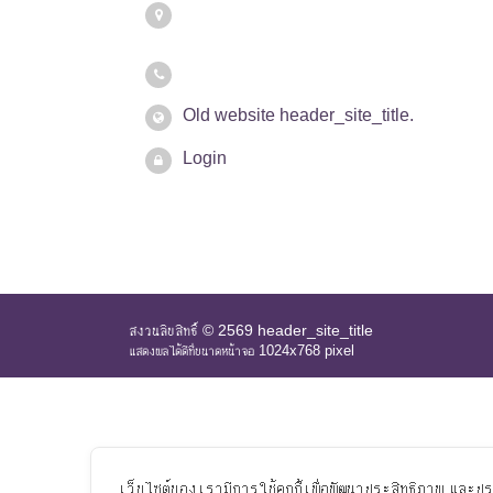
Old website header_site_title.
Login
สงวนลิขสิทธิ์ © 2569 header_site_title
แสดงผลได้ดีที่ขนาดหน้าจอ 1024x768 pixel
เว็บไซต์ของเรามีการใช้คุกกี้เพื่อพัฒนาประสิทธิภาพ และป