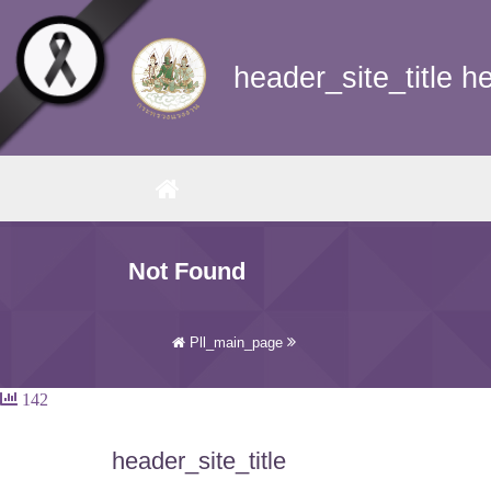
Skip to main content
header_site_title h
(CURRENT)
Not Found
Pll_main_page
142
header_site_title